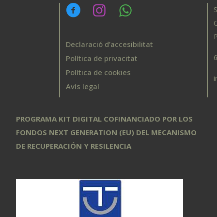
C
P
Declaració d’accesibilitat
Política de privacitat
Política de cookies
Avís legal
PROGRAMA KIT DIGITAL COFINANCIADO POR LOS
FONDOS NEXT GENERATION (EU) DEL MECANISMO
DE RECUPERACIÓN Y RESILENCIA