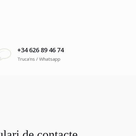
+34 626 89 46 74
Truca'ns / Whatsapp
lari de contacte