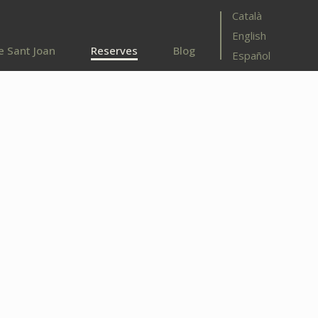
Català
English
e Sant Joan
Reserves
Blog
Español