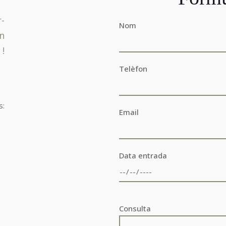
-
Nom
n
!
Telèfon
s:
Email
Data entrada
Consulta