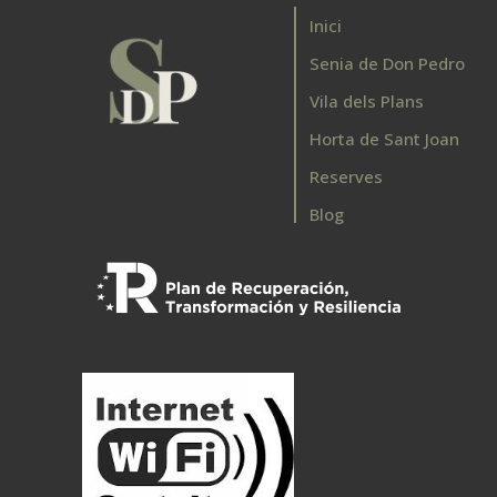
Inici
Senia de Don Pedro
Vila dels Plans
Horta de Sant Joan
Reserves
Blog