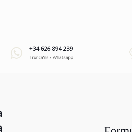
+34 626 894 239
Trunca'ns / Whatsapp
a
a
Formu