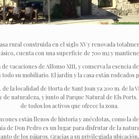
sa rural construida en el siglo XV y renovada totalmen
 clásico, cuenta con una superficie de 700 m2 y mantie
 de vacaciones de Alfonso XIII, y conserva la esencia d
todo su mobiliario. El jardín y la casa están rodeados 
. de la localidad de Horta de Sant Joan ya 200 m. de la 
 de naturaleza, y junto al Parque Natural de Els Ports.
de todos los activos que ofrece la zona.
incones están llenos de historia y anécdotas, como la de 
ia de Don Pedro es un lugar para disfrutar de la natural
canto de los pájaros. Gracias a su privilegiada ubicaci