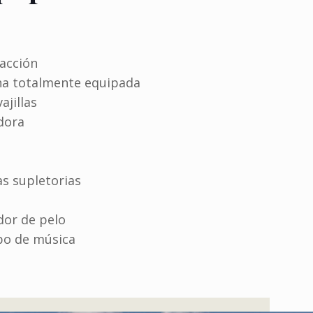
facción
na totalmente equipada
ajillas
dora
s supletorias
dor de pelo
po de música