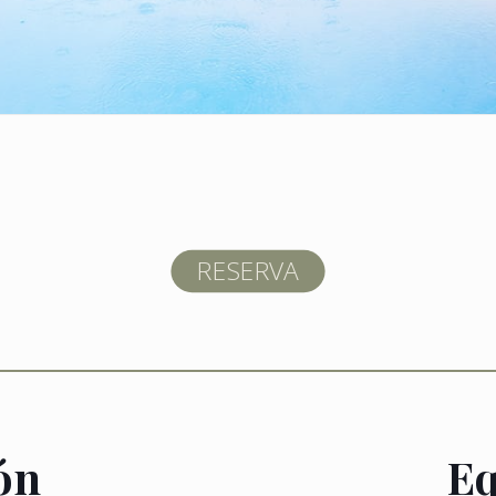
RESERVA
ón
Eq