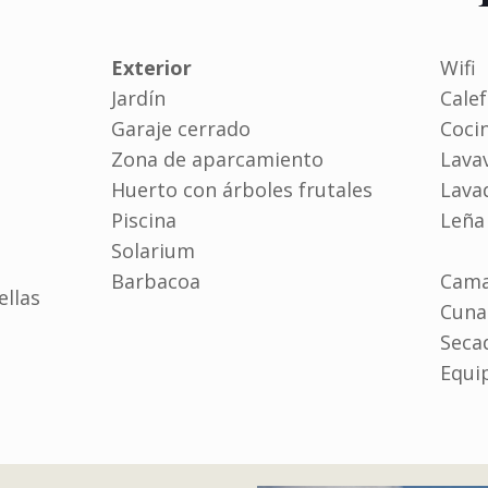
Exterior
Wifi
Jardín
Cale
Garaje cerrado
Coci
Zona de aparcamiento
Lavav
Huerto con árboles frutales
Lava
Piscina
Leña
Solarium
Barbacoa
Cama
ellas
Cuna
Seca
Equi