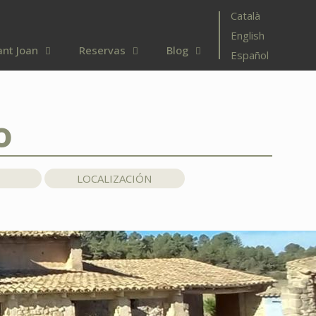
Català
English
ant Joan
Reservas
Blog
Español
o
LOCALIZACIÓN