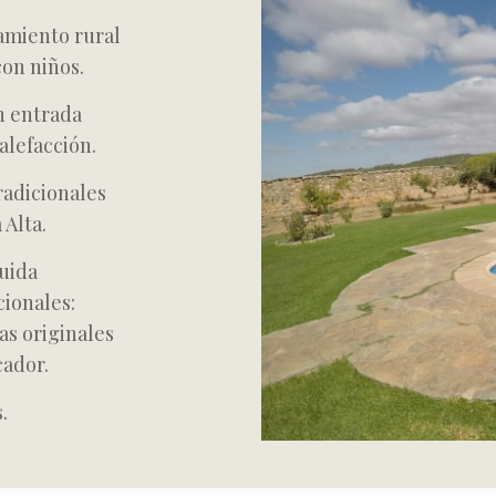
amiento rural
con niños.
n entrada
alefacción.
radicionales
 Alta.
ruida
cionales:
as originales
cador.
.